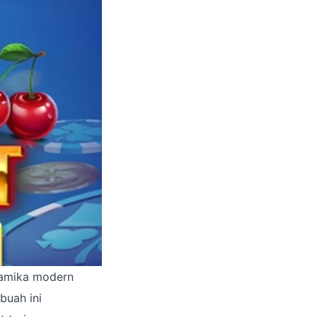
namika modern
buah ini