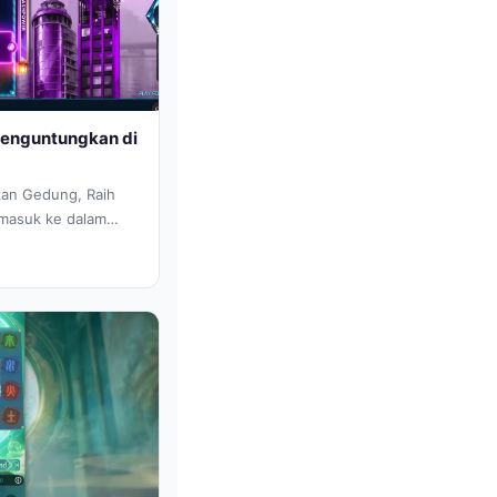
enguntungkan di
kan Gedung, Raih
masuk ke dalam
ngan aksi