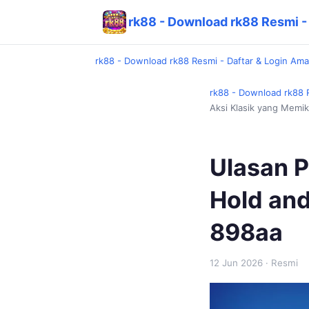
rk88 - Download rk88 Resmi -
rk88 - Download rk88 Resmi - Daftar & Login Am
rk88 - Download rk88 
Aksi Klasik yang Memik
Ulasan 
Hold and
898aa
12 Jun 2026
· Resmi