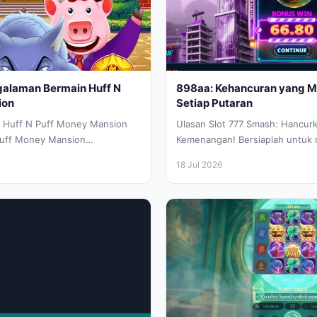
galaman Bermain Huff N
898aa: Kehancuran yang M
ion
Setiap Putaran
 Huff N Puff Money Mansion
Ulasan Slot 777 Smash: Hancur
Puff Money Mansion
Kemenangan! Bersiaplah untuk 
 baru tentang bagaimana seri
zona konstruksi yang penuh de
18 Jul 2026
bertegangan...