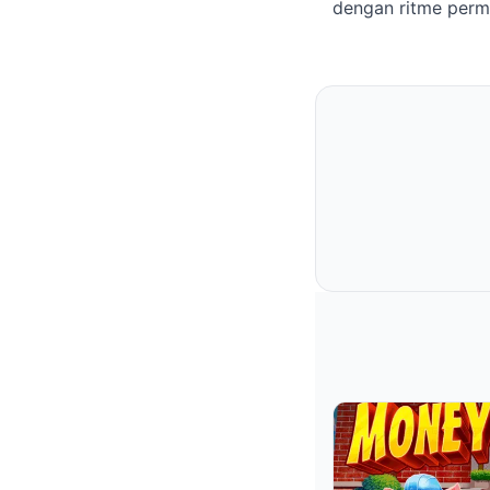
dengan ritme perm