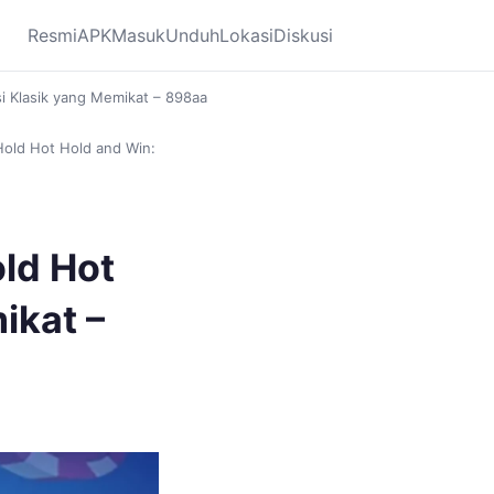
Resmi
APK
Masuk
Unduh
Lokasi
Diskusi
i Klasik yang Memikat – 898aa
old Hot Hold and Win:
ld Hot
ikat –