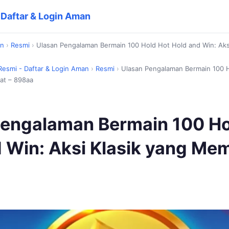
 Daftar & Login Aman
an
›
Resmi
›
Ulasan Pengalaman Bermain 100 Hold Hot Hold and Win: Aks
Resmi - Daftar & Login Aman
›
Resmi
›
Ulasan Pengalaman Bermain 100 H
at – 898aa
Pengalaman Bermain 100 Ho
 Win: Aksi Klasik yang Mem