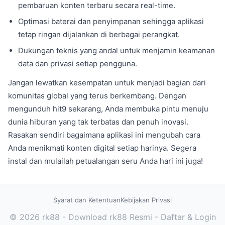
pembaruan konten terbaru secara real-time.
Optimasi baterai dan penyimpanan sehingga aplikasi
tetap ringan dijalankan di berbagai perangkat.
Dukungan teknis yang andal untuk menjamin keamanan
data dan privasi setiap pengguna.
Jangan lewatkan kesempatan untuk menjadi bagian dari
komunitas global yang terus berkembang. Dengan
mengunduh hit9 sekarang, Anda membuka pintu menuju
dunia hiburan yang tak terbatas dan penuh inovasi.
Rasakan sendiri bagaimana aplikasi ini mengubah cara
Anda menikmati konten digital setiap harinya. Segera
instal dan mulailah petualangan seru Anda hari ini juga!
Syarat dan Ketentuan
Kebijakan Privasi
© 2026 rk88 - Download rk88 Resmi - Daftar & Login