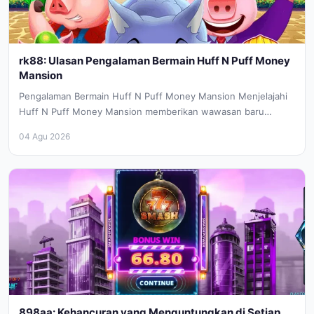
rk88: Ulasan Pengalaman Bermain Huff N Puff Money
Mansion
Pengalaman Bermain Huff N Puff Money Mansion Menjelajahi
Huff N Puff Money Mansion memberikan wawasan baru
tentang bagaimana seri populer...
04 Agu 2026
898aa: Kehancuran yang Menguntungkan di Setiap