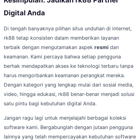
Kesimpulan: Jadikan rk88 Partner
Digital Anda
Di tengah banyaknya pilihan situs unduhan di internet,
rk88 tetap konsisten dalam memberikan layanan
terbaik dengan mengutamakan aspek
resmi
dan
keamanan. Kami percaya bahwa setiap pengguna
berhak mendapatkan akses ke teknologi terbaru tanpa
harus mengorbankan keamanan perangkat mereka.
Dengan kategori yang lengkap mulai dari sosial media,
video, hingga edukasi, rk88 benar-benar menjadi solusi
satu pintu bagi kebutuhan digital Anda.
Jangan ragu lagi untuk menjelajahi berbagai koleksi
software kami. Bergabunglah dengan jutaan pengguna
lainnya yang telah mempercayakan kebutuhan software