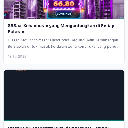
898aa: Kehancuran yang Menguntungkan di Setiap
Putaran
Ulasan Slot 777 Smash: Hancurkan Gedung, Raih Kemenangan!
Bersiaplah untuk masuk ke dalam zona konstruksi yang penuh
dengan aksi bertegangan...
18 Jul 2026