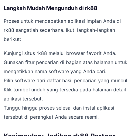
Langkah Mudah Mengunduh di rk88
Proses untuk mendapatkan aplikasi impian Anda di
rk88 sangatlah sederhana. Ikuti langkah-langkah
berikut:
Kunjungi situs rk88 melalui browser favorit Anda.
Gunakan fitur pencarian di bagian atas halaman untuk
mengetikkan nama software yang Anda cari.
Pilih software dari daftar hasil pencarian yang muncul.
Klik tombol unduh yang tersedia pada halaman detail
aplikasi tersebut.
Tunggu hingga proses selesai dan instal aplikasi
tersebut di perangkat Anda secara resmi.