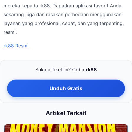
mereka kepada rk88. Dapatkan aplikasi favorit Anda
sekarang juga dan rasakan perbedaan menggunakan
layanan yang profesional, cepat, dan yang terpenting,
resmi.
rk88 Resmi
Suka artikel ini? Coba
rk88
Unduh Gratis
Artikel Terkait