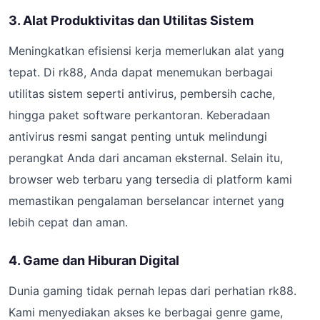
3. Alat Produktivitas dan Utilitas Sistem
Meningkatkan efisiensi kerja memerlukan alat yang
tepat. Di rk88, Anda dapat menemukan berbagai
utilitas sistem seperti antivirus, pembersih cache,
hingga paket software perkantoran. Keberadaan
antivirus resmi sangat penting untuk melindungi
perangkat Anda dari ancaman eksternal. Selain itu,
browser web terbaru yang tersedia di platform kami
memastikan pengalaman berselancar internet yang
lebih cepat dan aman.
4. Game dan Hiburan Digital
Dunia gaming tidak pernah lepas dari perhatian rk88.
Kami menyediakan akses ke berbagai genre game,