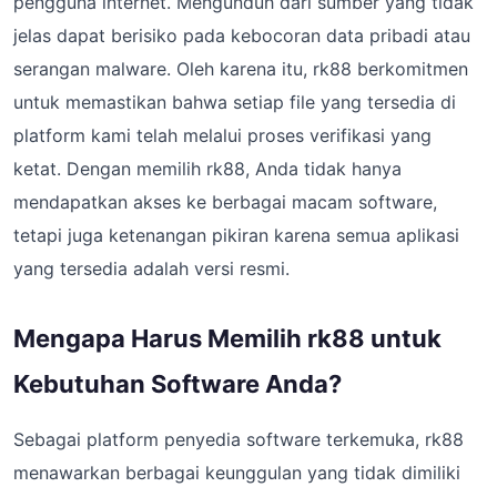
pengguna internet. Mengunduh dari sumber yang tidak
jelas dapat berisiko pada kebocoran data pribadi atau
serangan malware. Oleh karena itu, rk88 berkomitmen
untuk memastikan bahwa setiap file yang tersedia di
platform kami telah melalui proses verifikasi yang
ketat. Dengan memilih rk88, Anda tidak hanya
mendapatkan akses ke berbagai macam software,
tetapi juga ketenangan pikiran karena semua aplikasi
yang tersedia adalah versi resmi.
Mengapa Harus Memilih rk88 untuk
Kebutuhan Software Anda?
Sebagai platform penyedia software terkemuka, rk88
menawarkan berbagai keunggulan yang tidak dimiliki