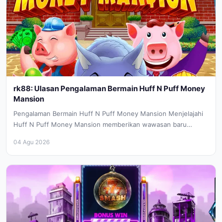
rk88: Ulasan Pengalaman Bermain Huff N Puff Money
Mansion
Pengalaman Bermain Huff N Puff Money Mansion Menjelajahi
Huff N Puff Money Mansion memberikan wawasan baru
tentang bagaimana seri populer...
04 Agu 2026