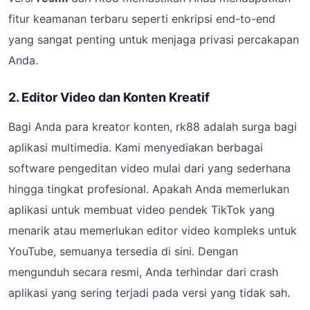
fitur keamanan terbaru seperti enkripsi end-to-end
yang sangat penting untuk menjaga privasi percakapan
Anda.
2. Editor Video dan Konten Kreatif
Bagi Anda para kreator konten, rk88 adalah surga bagi
aplikasi multimedia. Kami menyediakan berbagai
software pengeditan video mulai dari yang sederhana
hingga tingkat profesional. Apakah Anda memerlukan
aplikasi untuk membuat video pendek TikTok yang
menarik atau memerlukan editor video kompleks untuk
YouTube, semuanya tersedia di sini. Dengan
mengunduh secara resmi, Anda terhindar dari crash
aplikasi yang sering terjadi pada versi yang tidak sah.