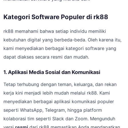
Kategori Software Populer di rk88
rk88 memahami bahwa setiap individu memiliki
kebutuhan digital yang berbeda-beda. Oleh karena itu,
kami menyediakan berbagai kategori software yang
dapat diakses secara resmi dan mudah.
1. Aplikasi Media Sosial dan Komunikasi
Tetap terhubung dengan teman, keluarga, dan rekan
kerja kini menjadi lebih mudah melalui rk88. Kami
menyediakan berbagai aplikasi komunikasi populer
seperti WhatsApp, Telegram, hingga platform
kolaborasi tim seperti Slack dan Zoom. Mengunduh
versi
resmi
dari rk88 memastikan Anda mendapatkan